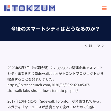
Skip
to
content
今後のスマートシティはどうなるのか？
前
次
2020年5月7日（米国時間）に、googleの関連企業でスマート
シティ事業を担うSidewalk Labsがトロントプロジェクトから
撤退することを発表しました。
https://jp.techcrunch.com/2020/05/09/2020-05-07-
sidewalk-labs-shuts-down-toronto-project/
2017年10月にこの「Sidewalk Toronto」が発表されてから、
ネガティブなニュースが幾度となく流れていたので”遂に