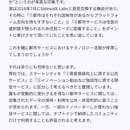
か”というのが率直な印象です。
実は2016年7月にSidewalk Labsと意見交換する機会があり、
その時に「①都市はそれぞれ固有性があるからプラットフォ
ーム志向を持ちすぎないこと」と「②都市サービスは住民の
選択肢が限られるため住民ニーズに密着すること」をポイン
トに挙げさせて頂いていたことを思い返しています。
これを機に都市サービスにおけるテクノロジー活用が停滞し
てしまうのでしょうか？
それは余りにも勿体ないと思います。
弊社では、スマートシティを「①資産価値向上に資する公共
サービス」と「②イノベーション創出など独自性に資する限
定サービス」に区分して考えるべきだと整理しています。
誰もが受動的に使わざるを得ない都市サービスに関しては、
収集されたデータの保持・利用を公共・非営利的に扱うこと
が求められます。一方、一部のイノベーターしか使わない独
自サービスに関しては、オプトインで納得したコミュニティ
だけで利用することも許容されると考えます。